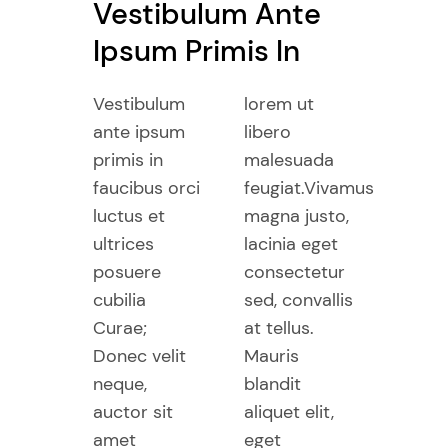
Vestibulum Ante
Ipsum Primis In
Vestibulum
lorem ut
ante ipsum
libero
primis in
malesuada
faucibus orci
feugiat.Vivamus
luctus et
magna justo,
ultrices
lacinia eget
posuere
consectetur
cubilia
sed, convallis
Curae;
at tellus.
Donec velit
Mauris
neque,
blandit
auctor sit
aliquet elit,
amet
eget